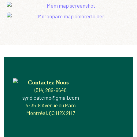
Contactez Nous
(514) 289-9646
syndicatcmp@gmail.com
4-3518 Avenue du Parc
Montréal, QC H2X 2H7