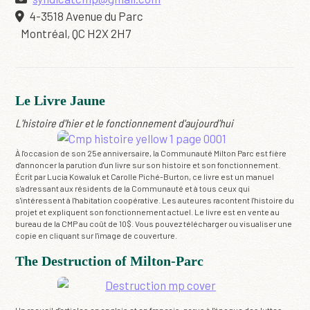
4-3518 Avenue du Parc
Montréal, QC H2X 2H7
Le Livre Jaune
L'histoire d'hier et le fonctionnement d'aujourd'hui
À l'occasion de son 25e anniversaire, la Communauté Milton Parc est fière
d'annoncer la parution d'un livre sur son histoire et son fonctionnement.
Écrit par Lucia Kowaluk et Carolle Piché-Burton, ce livre est un manuel
s'adressant aux résidents de la Communauté et à tous ceux qui
s'intéressent à l'habitation coopérative. Les auteures racontent l'histoire du
projet et expliquent son fonctionnement actuel. Le livre est en vente au
bureau de la CMP au coût de 10$. Vous pouvez télécharger ou visualiser une
copie en cliquant sur l'image de couverture.
The Destruction of Milton-Parc