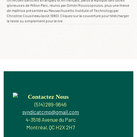
Un recueil d'articles en anglais et en français, parus à l'époque des luttes
glorieuses de Milton Parc, réunis par Dimitri Roussopoulos, plus une thèse
de maîtrise présentée au Massachusetts Institute of Technology par
Christine Cousineau (août 1980). Cliquez sur la couverture pour télécharger
le texte ou simplement pour le lire.
Contactez Nous
(514) 289-9646
syndicatcmp@gmail.com
4-3518 Avenue du Parc
Montréal, QC H2X 2H7