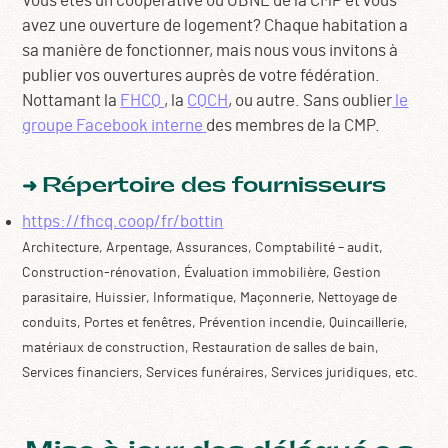
Vous êtes un coopérative ou OBNL de la CMP et vous
avez une ouverture de logement? Chaque habitation a
sa manière de fonctionner, mais nous vous invitons à
publier vos ouvertures auprès de votre fédération.
Nottamant la
FHCQ
, la
CQCH
, ou autre. Sans oublier
le
groupe Facebook interne
des membres de la CMP.
Répertoire des fournisseurs
➜
https://fhcq.coop/fr/bottin
Architecture,
Arpentage,
Assurances,
Comptabilité – audit,
Construction-rénovation,
Évaluation immobilière,
Gestion
parasitaire,
Huissier,
Informatique,
Maçonnerie,
Nettoyage de
conduits,
Portes et fenêtres,
Prévention incendie,
Quincaillerie,
matériaux de construction,
Restauration de salles de bain,
Services financiers,
Services funéraires,
Services juridiques, etc.