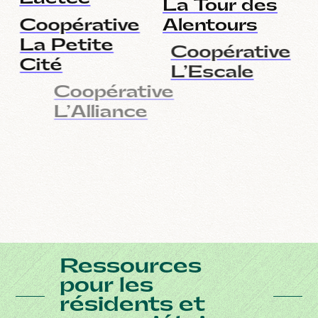
La Tour des
Coopérative
Alentours
La Petite
Coopérative
Cité
L’Escale
Coopérative
Coopérative
L’Alliance
Du Nordet
Coopérative
Société de
Du Chez Soi
Développement
Coopérative
Communautair
Concerto
Milton-Parc
(SDC)
Ressources
pour les
résidents et