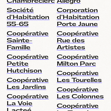
Chambreclerc
Allegro
Société
Corporation
d’Habitation
d’Habitation
55-65
Porte Jaune
Coopérative
Coopérative
Sainte-
Rue des
Famille
Artistes
Coopérative
Coopérative
Petite
Milton Parc
Hutchison
Coopérative
Coopérative
Les Tourelles
Les Jardins
Coopérative
Coopérative
Les Colonnes
La Voie
Coopérative
Lacteé