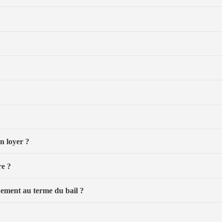
n loyer ?
re ?
uement au terme du bail ?