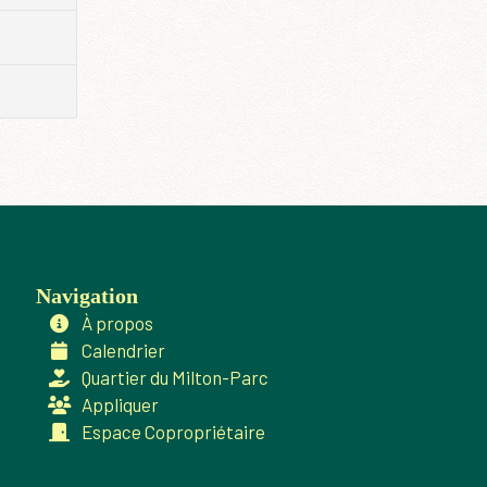
Navigation
À propos
Calendrier
Quartier du Milton-Parc
Appliquer
Espace Copropriétaire