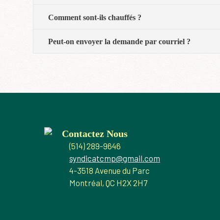
Comment sont-ils chauffés ?
Peut-on envoyer la demande par courriel ?
Contactez Nous
(514) 289-9646
syndicatcmp@gmail.com
4-3518 Avenue du Parc
Montréal, QC H2X 2H7